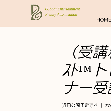
G]obal Entertainment
Beauty Aassociation
HOM
（受講料
ｽﾄ™
ナー受
近日公開予定です
  |  
z