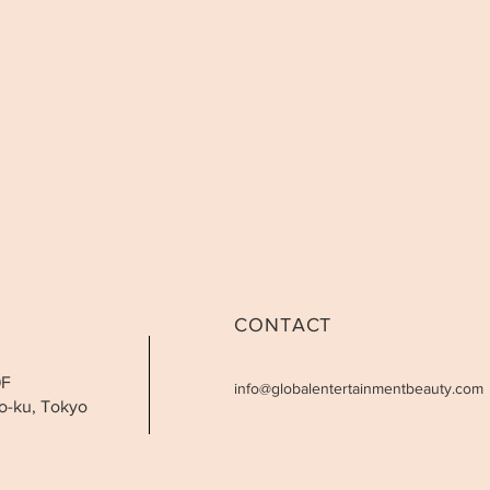
CONTACT
9F
info@globalentertainmentbeauty.com
o-ku, Tokyo