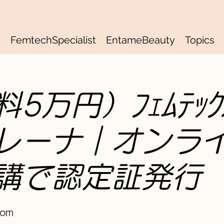
E
FemtechSpecialist
EntameBeauty
Topics
5万円）ﾌｪﾑﾃｯｸｽ
トレーナ｜オンラ
講で認定証発行
oom