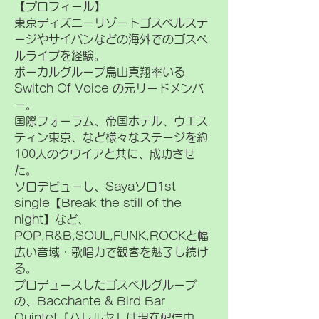
【プロフィール】
東京ディズニーリゾートゴスペルステ
ージやサイパンなどの海外でのゴスペ
ルライブを経験。
ボーカルグループ鳥山真翔率いる
Switch Of Voice の元リードメンバ
ー。
国際フォーラム、帝国ホテル、ウエス
ティン東京、など様々なステージを約
100人のクワイアと共に、成功させ
た。
ソロデビューし、Sayaソロ1st
single【Break the still of the
night】など、
POP,R&B,SOUL,FUNK,ROCKと幅
広い音域・歌唱力で観客を魅了し続け
る。
プロデュースしたゴスペルグループ
の、Bacchante & Bird Bar
Quintet『ハレルヤ』は現在配信中