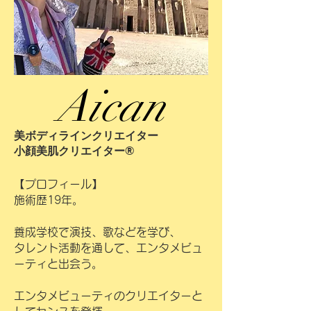
ご縁があり、数分で表情筋も柔らかく
なり声を出し易くさせてしまう施術の
結果に、驚きました。

エンターテイメントビューティで、エ
Aican
ンターティナーを感動させれる仕事に
とても魅了され、

小顔美肌クリエイターになり、15年が
美ボディラインクリエイター
経ちます。

小顔美肌クリエイター®
そして、昨年、楽曲も全国配信させて
【プロフィール】
頂き、歌手としての仕事も一気に増え
施術歴19年。
レッスン、レコーディング、打ち合わ
せ、取材などをこなしライブの当日
養成学校で演技、歌などを学び、
に、コンディションを最高に合わせる
タレント活動を通して、エンタメビュ
難しさを私自身も、さらに痛感し、小
ーティと出会う。
顔美肌クリエイターの活躍が大切にな
ると思っています。

エンタメビューティのクリエイターと