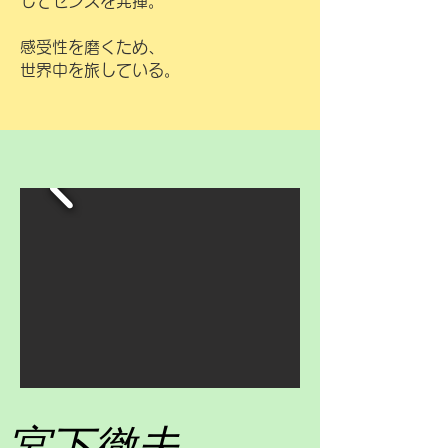
してセンスを発揮。
エンターティナーとして表舞台で、エ
ンターテイメントビューティでは裏方
感受性を磨くため、
として、両方から感動を与えられるよ
世界中を旅している。
う日々、活動して行きます。

そんな私たちの仲間を、日本中に育て
られる講師として皆さんにお会いでき
ることが楽しみです。
宮下徹夫