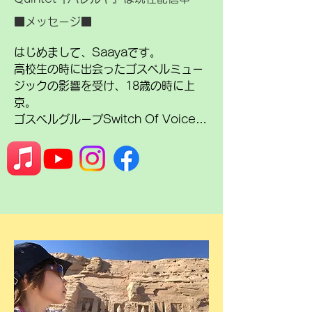
■メッセージ■
はじめまして、Saayaです。

高校生の時に出会ったゴスペルミュー
ジックの影響を受け、18歳の時に上
京。

ゴスペルグループSwitch Of Voice 
のリードメンバーとして、数年活動
し、2017年脱退。

2016年ソロデビュー。

そんな歌手活動をしている私が、な
ぜ、小顔美肌クリエイターなのかよく
聞かれます。

エンターテイメントビューティの世界
を生み出した、映画製作会社が運営す
る養成スクールのレッスンを

受けさせて頂いたことがきっかけで、