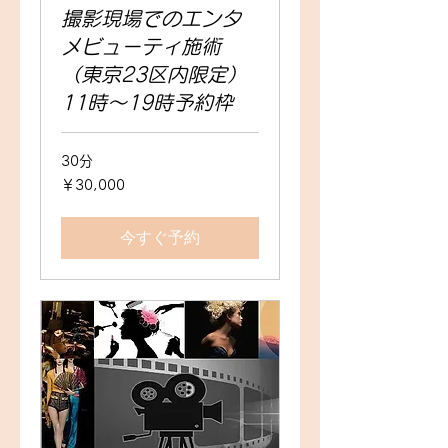
撮影現場でのエンタ
メビューティ施術
（東京23区内限定）
11時～19時予約枠
30分
30,000
￥30,000
円
今すぐ予約