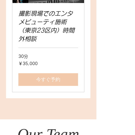
撮影現場でのエンタ
メビューティ施術
（東京23区内）時間
外相談
30分
35,000
￥35,000
円
今すぐ予約
Our Team