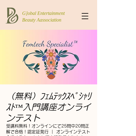
G]obal Entertainment
Beauty Aassociation
（無料）ﾌｪﾑﾃｯｸｽﾍﾟｼｬﾘ
ｽﾄ™入門講座オンライ
ンテスト
受講料無料！オンラインにて25問中20問正
解で合格！認定証発行
  |  
オンラインテスト